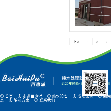
上页
1
2
3
首页
走进百惠浦
纯水设备
成功案例
新闻
态
解决方案
联系我们