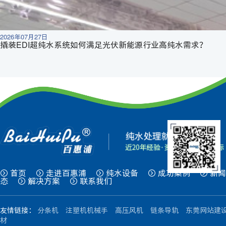
2026年07月27日
撬装EDI超纯水系统如何满足光伏新能源行业高纯水需求？
首页
走进百惠浦
纯水设备
成功案例
新闻
态
解决方案
联系我们
友情链接：
分条机
注塑机机械手
高压风机
链条导轨
东莞网站建
材