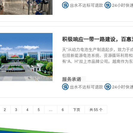
保
出水不达标可退款
快
24小时快
积极响应一带一路建设，百惠
天*从动力电池生产制造起步，致力于
包括新能源电池系统、资源循环利用和
有“A、H”双上市品牌公司。越南作
和不可限量的市场机遇..
服务承诺
保
出水不达标可退款
快
24小时快
2
3
4
5
…
6
下页
共 55 个