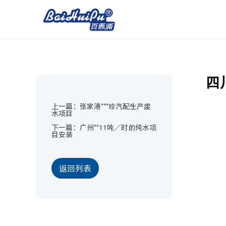
四
上一篇：
张家港***珍汽配生产废
水项目
下一篇：
广州**11吨／时的纯水项
目安装
返回列表